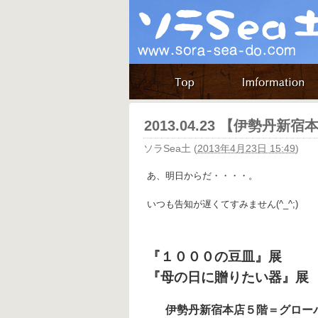
2013.04.23 【伊勢丹新
ソラSea土
(
2013年4月23日 15:49
)
あ、明日からだ・・・・。
いつも告知が遅くてすみません(^_^;)
『１０００の豆皿』展
４月
『母の日に贈りたい器』展
伊勢丹新宿本店５階＝グロー